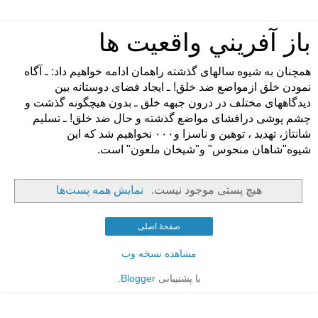
باز آفريني واقعيت ها
همچنان به شيوه سالهای گذشته راهمان ادامه خواهيم داد: ـ آگاه
نمودن خلق ازمواضع ضد خلق! ـ ايجاد فضای دوستانه بين
ديدگاههای مختلف در درون جبهه خلق ـ بدون هيچگونه گذشت و
چشم پوشی درافشای مواضع گذشته و حال ضد خلق! ـ تسليم
شانتاژ، تهديد ، توهين و ناسزا و۰۰۰ نخواهيم شد که اين
شيوه"شاهان منحوس" و"شيخان ملعون" است.
هیچ پستی موجود نیست.
نمایش همه پست‌ها
صفحهٔ اصلی
مشاهده نسخه وب
با پشتیبانی
Blogger
.