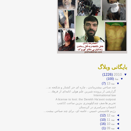
بايگانی وبلاگ
(1226)
2010
▼
▼
مهٔ
(100)
▼
مه 13
(7)
چند صباحي بيشترماندن ، چاره ای جز کشتار و شکنجه ند...
گزارشی از پرونده شیرین علم هولی !نامه‌ای از فرهاد ...
International law
A license to loot: the Derekh Ha’avot outpost
تحریم ها،صف چندکیلومتری بنزین ساعت 12شب
اعتصاب سراسری در کردستان
رژيم فاشيستي خميني ، خامنه ای، برای چند صباحي بيشت...
◄
مه 12
(12)
◄
مه 11
(10)
◄
مه 10
(16)
◄
مه 09
(1)