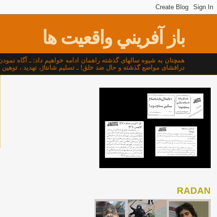
باز آفريني واقعيت ها
همچنان به شيوه سالهای گذشته راهمان ادامه خواهيم داد: ـ آگاه نمو
درافشای مواضع گذشته و حال ضد خلق! ـ تسليم شانتاژ، تهديد ، توهين و ناسزا و۰۰۰ نخواهيم شد که اين شيوه"شاهان منحوس" و"شي
RADAN