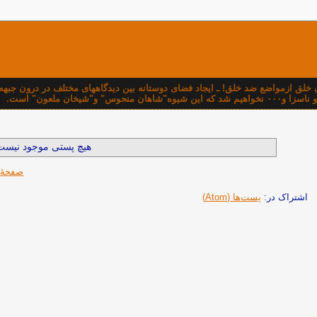
دن خلق ازمواضع ضد خلق! ـ ايجاد فضای دوستانه بين ديدگاههای مختلف در درون ج
خان ملعون" است.
هیچ پستی موجود نیست
صفحهٔ
اشتراک در:
پست‌ها (Atom)