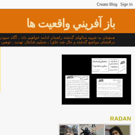
باز آفريني واقعيت ها
همچنان به شيوه سالهای گذشته راهمان ادامه خواهيم داد: ـ آگاه نمو
درافشای مواضع گذشته و حال ضد خلق! ـ تسليم شانتاژ، تهديد ، توهين و ناسزا و۰۰۰ نخواهيم شد که اين شيوه"شاهان منحوس" و"شي
RADAN