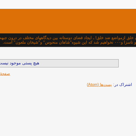
دن خلق ازمواضع ضد خلق! ـ ايجاد فضای دوستانه بين ديدگاههای مختلف در درون ج
خان ملعون" است.
هیچ پستی موجود نیست
صفحهٔ
اشتراک در:
پست‌ها (Atom)